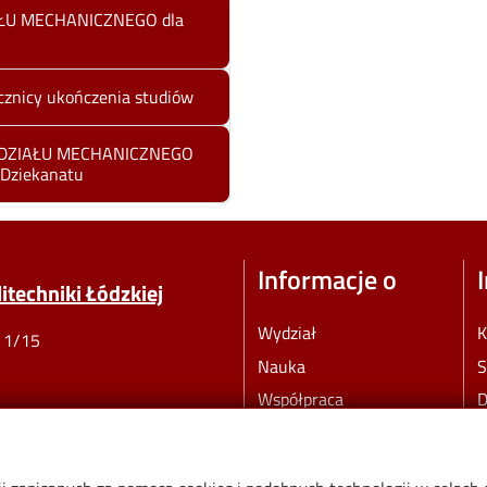
AŁU MECHANICZNEGO dla
znicy ukończenia studiów
WYDZIAŁU MECHANICZNEGO
 Dziekanatu
Informacje o
techniki Łódzkiej
Wydział
K
o 1/15
Nauka
S
Współpraca
D
Spacer Street View po
P
Wydziale Mechanicznym
W
PŁ