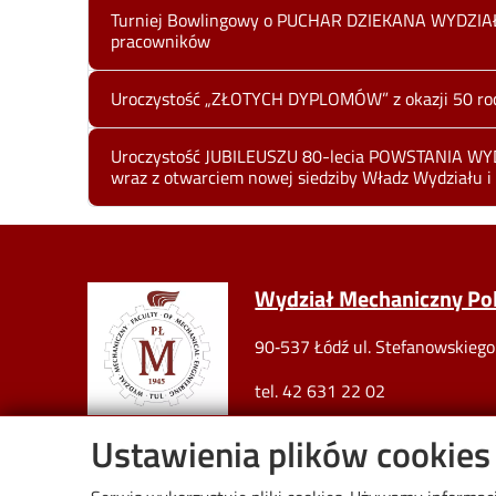
Turniej Bowlingowy o PUCHAR DZIEKANA WYDZI
pracowników
Uroczystość „ZŁOTYCH DYPLOMÓW” z okazji 50 roc
Uroczystość JUBILEUSZU 80-lecia POWSTANIA 
wraz z otwarciem nowej siedziby Władz Wydziału i
Image
Wydział Mechaniczny Poli
90‐537 Łódź ul. Stefanowskieg
tel. 42 631 22 02
w1w1d@adm.p.lodz.pl
Ustawienia plików cookies
NIP 727-002-18-95