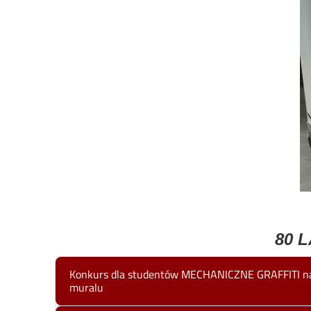
80 
Konkurs dla studentów MECHANICZNE GRAFFITI na 
muralu