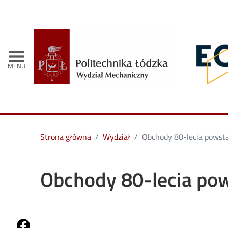
- Strona 
menu
MENU
Strona główna
Wydział
Obchody 80-lecia powst
Obchody 80-lecia po
Share on Fb