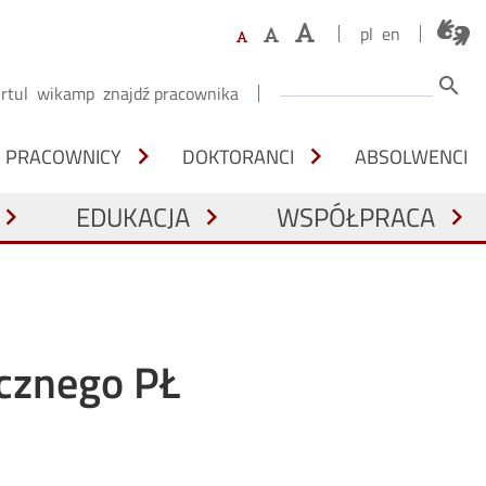
pl
en
Szukaj
search
irtul
wikamp
znajdź pracownika
SOBY
chevron_right
chevron_right
PRACOWNICY
DOKTORANCI
ABSOLWENCI
EDUKACJA
WSPÓŁPRACA
evron_right
chevron_right
chevron_right
cznego PŁ