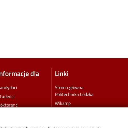
Informacje dla
Linki
andydaci
Strona główna
Politechnika Łódzka
tudenci
Wikamp
oktoranci
Kontakt i wirtualny
racownicy
kampus PŁ
ydział dla społeczności
Web Dziekanat