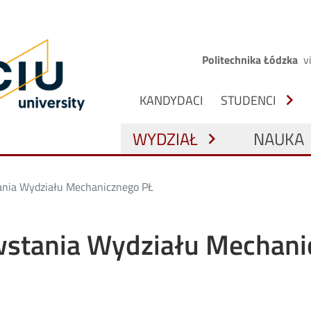
Przejdź do treści
główna
Górne menu
Politechnika Łódzka
v
NAWIGACJA Z PODZIAŁEM NA O
chevron_right
KANDYDACI
STUDENCI
GŁÓWNA NAWIGACJA
WYDZIAŁ
NAUKA
chevron_right
ch
ania Wydziału Mechanicznego PŁ
wstania Wydziału Mechani