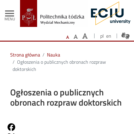
- Strona główna
Przejdź do treści
menu
MENU
pl
en
Strona główna
Nauka
Ogłoszenia o publicznych obronach rozpraw
doktorskich
Ogłoszenia o publicznych
obronach rozpraw doktorskich
Share on Fb