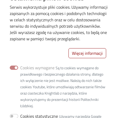
Serwis wykorzystuje pliki cookies. Używamy informacji
zapisanych za pomocą cookies i podobnych technologii
w celach statystycznych oraz w celu dostosowania
serwisu do indywidualnych potrzeb użytkowników.
Jeśli wyrażasz zgodę na używanie cookies, to będą one
zapisane w pamięci twojej przeglądarki.
Więcej informacji
Wydział Mechaniczny Politechniki Łódzkiej
Cookies wymagane
Są to cookies wymagane do
90‐537 Łódź ul. Stefanowskiego 1/15
prawidłowego i bezpiecznego działania strony, dlatego
ich wyłączenie nie jest możliwe. Należą do nich także
tel. 42 631 22 02
cookies Youtube, które umożliwiają odtwarzanie filmów
oraz ciasteczka Knightlab z narzędzia, które
w1w1d@adm.p.lodz.pl
wykorzystujemy do prezentacji historii Politechniki
NIP 727-002-18-95
Łódzkiej.
Cookies statystyczne
REGON 000001583
Używamy narzędzia Google