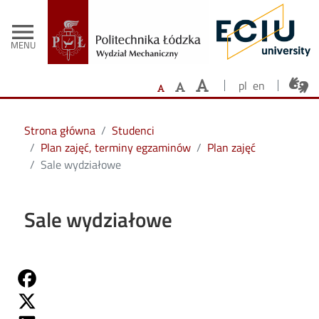
- Strona główna
Przejdź do treści
menu
MENU
pl
en
Strona główna
Studenci
Plan zajęć, terminy egzaminów
Plan zajęć
Sale wydziałowe
Sale wydziałowe
Share on Fb
Share on Twitter