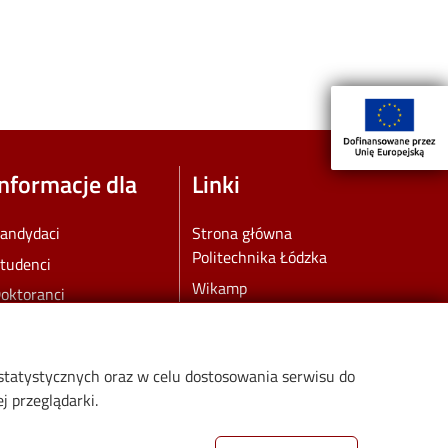
Informacje dla
Linki
andydaci
Strona główna
Politechnika Łódzka
tudenci
Wikamp
oktoranci
Kontakt i wirtualny
racownicy
kampus PŁ
ydział dla społeczności
Web Dziekanat
 statystycznych oraz w celu dostosowania serwisu do
 przeglądarki.
Poczta elektroniczna
Biblioteka PŁ