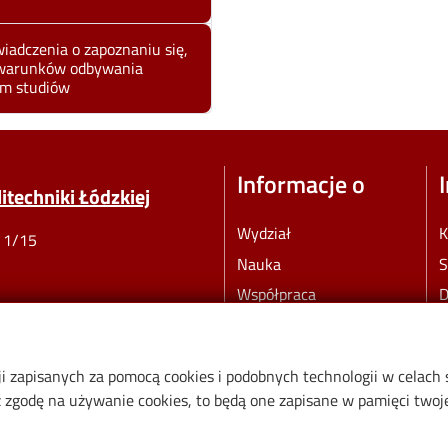
adczenia o zapoznaniu się,
a warunków odbywania
em studiów
Informacje o
techniki Łódzkiej
Wydział
K
o 1/15
Nauka
S
Współpraca
D
Spacer Street View po
P
Wydziale Mechanicznym
W
PŁ
ji zapisanych za pomocą cookies i podobnych technologii w celach
zgodę na używanie cookies, to będą one zapisane w pamięci twojej
Dostępna Politechnika
Łódzka
ych: